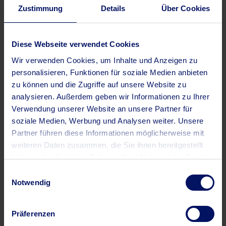
Erfolgskriterien bei Implementierung und Betrieb eines
Zustimmung
Details
Über Cookies
solchen Systems in kommunaler Umgebung
Praxisbeispiele und erste Kennzahlen aus dem Einsatz
Diese Webseite verwendet Cookies
Die Fragerunde zeigte deutlich, dass das Thema „Chatbot in
Wir verwenden Cookies, um Inhalte und Anzeigen zu
der Abfallwirtschaft“ nicht nur technisches Neuland ist,
personalisieren, Funktionen für soziale Medien anbieten
zu können und die Zugriffe auf unsere Website zu
sondern sich bereits in konkreten Projekten bewährt – und
analysieren. Außerdem geben wir Informationen zu Ihrer
auf großes Interesse stößt.
Verwendung unserer Website an unsere Partner für
soziale Medien, Werbung und Analysen weiter. Unsere
Partner führen diese Informationen möglicherweise mit
Bedeutung für die Branche
weiteren Daten zusammen, die Sie ihnen bereitgestellt
Die 36. Kasseler Veranstaltung präsentierte sich unter dem
haben oder die sie im Rahmen Ihrer Nutzung der Dienste
gesammelt haben.
Motto Kreislaufwirtschaft – Nachhaltigkeit –
Einwilligungsauswahl
Notwendig
Digitalisierung. Die Tatsache, dass ein kommunaler Chatbot
gemeinsam von cybob und AWIGO vorgestellt wurde,
Präferenzen
unterstreicht den Trend, dass digitale Lösungen in der