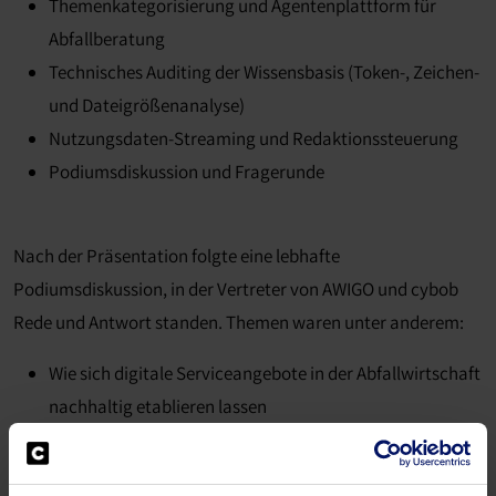
Themenkategorisierung und Agentenplattform für
Abfallberatung
Technisches Auditing der Wissensbasis (Token-, Zeichen-
und Dateigrößenanalyse)
Nutzungsdaten-Streaming und Redaktionssteuerung
Podiumsdiskussion und Fragerunde
Nach der Präsentation folgte eine lebhafte
Podiumsdiskussion, in der Vertreter von AWIGO und cybob
Rede und Antwort standen. Themen waren unter anderem:
Wie sich digitale Serviceangebote in der Abfallwirtschaft
nachhaltig etablieren lassen
Welche Rolle KI-gestützte Chatbots künftig in der
Bürgerkommunikation übernehmen werden